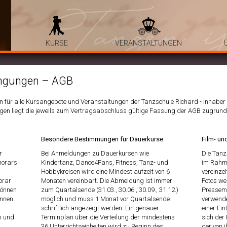
KURSE
VERANSTALTUNGEN
ingungen – AGB
 für alle Kursangebote und Veranstaltungen der Tanzschule Richard - Inhaber 
en liegt die jeweils zum Vertragsabschluss gültige Fassung der AGB zugrund
Besondere Bestimmungen für Dauerkurse
Film- u
r
Bei Anmeldungen zu Dauerkursen wie
Die Tanz
norars.
Kindertanz, Dance4Fans, Fitness, Tanz- und
im Rahme
Hobbykreisen wird eine Mindestlaufzeit von 6
vereinzel
orar
Monaten vereinbart. Die Abmeldung ist immer
Fotos we
können
zum Quartalsende (31.03., 30.06., 30.09., 31.12.)
Pressemi
önnen
möglich und muss 1 Monat vor Quartalsende
verwende
t
schriftlich angezeigt werden. Ein genauer
einer Ein
n und
Terminplan über die Verteilung der mindestens
sich der
36 Unterrichtseinheiten wird zu Beginn des
der von 