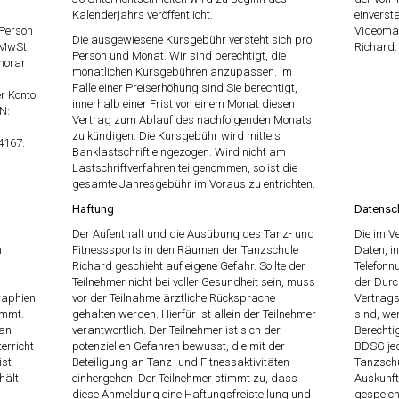
Kalenderjahrs veröffentlicht.
einverst
 Person
Videomat
Die ausgewiesene Kursgebühr versteht sich pro
 MwSt.
Richard.
Person und Monat. Wir sind berechtigt, die
norar
monatlichen Kursgebühren anzupassen. Im
Falle einer Preiserhöhung sind Sie berechtigt,
r Konto
innerhalb einer Frist von einem Monat diesen
N:
Vertrag zum Ablauf des nachfolgenden Monats
zu kündigen. Die Kursgebühr wird mittels
4167.
Banklastschrift eingezogen. Wird nicht am
Lastschriftverfahren teilgenommen, so ist die
gesamte Jahresgebühr im Voraus zu entrichten.
Haftung
Datensc
Der Aufenthalt und die Ausübung des Tanz- und
Die im 
h
Fitnesssports in den Räumen der Tanzschule
Daten, i
Richard geschieht auf eigene Gefahr. Sollte der
Telefonn
Teilnehmer nicht bei voller Gesundheit sein, muss
der Durc
raphien
vor der Teilnahme ärztliche Rücksprache
Vertrags
immt.
gehalten werden. Hierfür ist allein der Teilnehmer
sind, we
 an
verantwortlich. Der Teilnehmer ist sich der
Berechti
erricht
potenziellen Gefahren bewusst, die mit der
BDSG jed
ist
Beteiligung an Tanz- und Fitnessaktivitäten
Tanzschu
hält
einhergehen. Der Teilnehmer stimmt zu, dass
Auskunft
diese Anmeldung eine Haftungsfreistellung und
gespeich