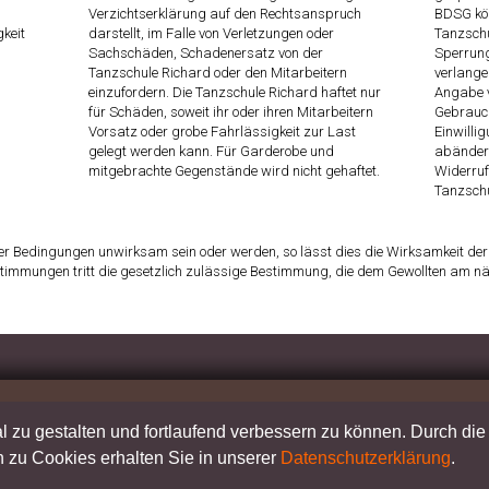
Verzichtserklärung auf den Rechtsanspruch
BDSG kön
gkeit
darstellt, im Falle von Verletzungen oder
Tanzschu
Sachschäden, Schadenersatz von der
Sperrung
Tanzschule Richard oder den Mitarbeitern
verlange
einzufordern. Die Tanzschule Richard haftet nur
Angabe v
für Schäden, soweit ihr oder ihren Mitarbeitern
Gebrauch
Vorsatz oder grobe Fahrlässigkeit zur Last
Einwilli
gelegt werden kann. Für Garderobe und
abändern
mitgebrachte Gegenstände wird nicht gehaftet.
Widerruf
Tanzschu
ser Bedingungen unwirksam sein oder werden, so lässt dies die Wirksamkeit d
timmungen tritt die gesetzlich zulässige Bestimmung, die dem Gewollten am näc
IMPRESSUM
|
DATENSCHUTZ
|
AGB
 zu gestalten und fortlaufend verbessern zu können. Durch di
© Copyright Tanzschule Richard Wiesbaden
 zu Cookies erhalten Sie in unserer
Datenschutzerklärung
.