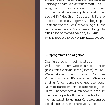
Feiertagen findet kein Unterricht statt. Das
ausgewiesene Kurshonorar versteht sich pro
und beinhaltet die jeweils gültige gesetzliche
sowie GEMA Gebühren. Das gesamte Kursho
ist bis spätestens 7 Tage vor Kursbeginn per
Lastschrift oder durch Überweisung auf unse
bei der Wiesbadener Volksbank eG fällig. IBA
DE98 5109 0000 0035 5666 00, Swift-BIC:
WIBADE5W, Gläubiger-ID: DE48ZZZ0000095
Kursprogramm und Angebot
Das Kursprogramm beinhaltet das
Welttanzprogramm, welches urheberrechtlic
geschütztes Weltkulturerbe (Unesco) ist. Die
Weitergabe an Dritte ist untersagt. Die in den
Kursen erworbenen Fähigkeiten und Choreog
sind nur für den persönlichen Gebrauch best
Die mittelbare oder unmittelbare Weitergabe
Dritte – insbesondere durch gewerblichen Unt
oder Training, entgeltlich oder unentgeltlich – 
nicht gestattet. Bei geringer Kursbelegung be
sich die Tanzschule Richard vor, Kurse