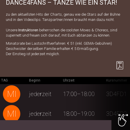
DANCE4FANS – TANZE WIE EIN STAR!
zu den aktuellsten Hits der Charts, genau wie die Stars auf der Bühne
und in den Videoclips. Tanzpartner/innen braucht man dazu nicht.
Unsere
Instruktoren
beherrschen die coolsten Moves & Choreos, sind
supernett und freuen sich darauf, mit Euch abtanzen zu können.
Monatsrate bei Lastschriftverfahren: € 51 (inkl. GEMA-Gebühren)
Geschwister derselben Familie erhalten € 5 Ermäßigung.
Der Einstieg ist jederzeit möglich.
TAG
Beginn
Uhrzeit
Kursnummer
MI
jederzeit
17:00–18:00
3D4FD1
MI
jederzeit
18:00–19:00
3D4FD2